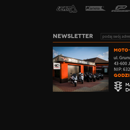
NEWSLETTER
MOTO
ul. Gru
43-600 
NIP: 63
Godzi
M
D