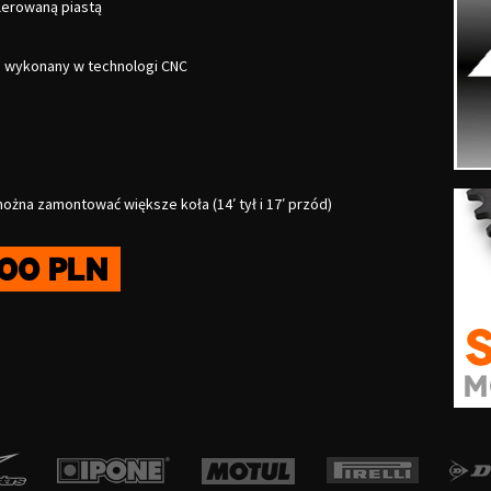
lerowaną piastą
a wykonany w technologi CNC
żna zamontować większe koła (14′ tył i 17′ przód)
800 pln