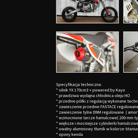
Specyfikacja techniczna:
*
silnik YX 170cm3
+ powered by Kayo
* prawdziwa wydajna
chłodnica oleju HO
*
przednie
półki
z regulacją wykonane techn
* zawieszenie przednie
FASTACE
regulowan
* zawieszenie tylne
DNM
regulowane
( amor
* wzmocnione tarcze hamulcowe( 200 mm ty
* większe i mocniejsze cylinderki hamulcowe
* owalny aluminiowy tłumik w kolorze titani
*
opony kenda