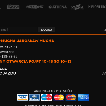
+4
-MUCHA JAROSŁAW MUCHA
nwaldzka 73
Jaworzno
2-128-73-85
ny otwarcia Po/Pt 10-18 So 10-13
APA
OJAZDU
FA
AKCEPTUJEMY PŁATNOŚCI