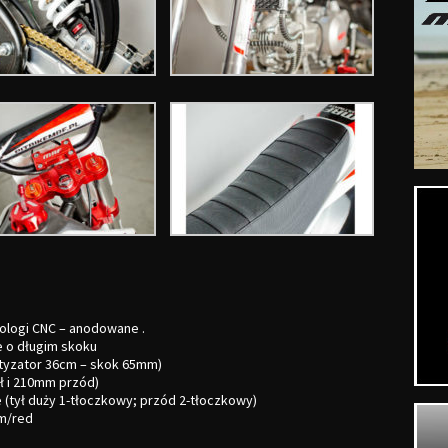
ologi
CNC
–
anodowane
.
e
o długim skoku
tyzator 36cm – skok 65mm)
ł i 210mm przód)
 (tył duży 1-tłoczkowy; przód 2-tłoczkowy)
um/red