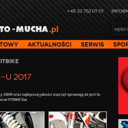
+48 32 752 01 01
INFO@
etowy
Aktualności
Serwis
Spo
itBike
C-U 2017
y 18KM oraz najlepszej jakości osprzęt sprawiają że jest to
ecie PITBIKE’ów.