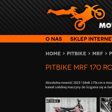
O nas
Sklep intern
Home
>
PitBike
>
MRF
>
P
PitBike MRF 170 R
Absolutna nowość 2015 ! Silnik 170ccm o moc
kawał solidnej maszyny do ścigania się w świ