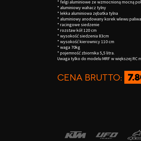
* felgi aluminiowe ze wzmocnioną mocną po
*
aluminiowy
wahacz tylny
* lekka
aluminiowa zębatka
tylna
* aluminiowy anodowany korek wlewu paliw
*
racingowe
siedzenie
* rozstaw kół 120 cm
* wysokość siedzenia 83cm
* wysokość kierownicy 110 cm
* waga 70kg
* pojemność zbiornika 5,5 litra.
Uwaga tylko do modelu MRF w większej RC mo
Cena brutto:
7.