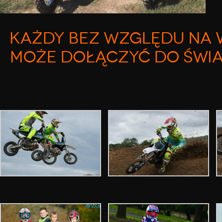
KAŻDY BEZ WZGLĘDU NA W
MOŻE DOŁĄCZYĆ DO ŚWIAT